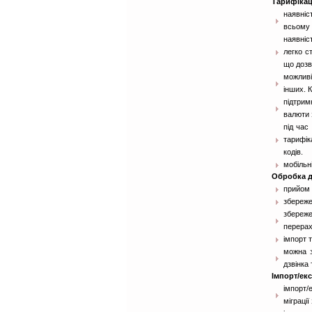
Тарифікац
наявніс
всьому 
наявніс
легко с
що дозв
можливі
інших. 
підтрим
валюти 
під час
тарифік
кодів.
мобільн
Обробка д
прийом 
збереже
збереж
перерах
імпорт 
можна з
дзвінка 
Імпорт/ек
імпорт/
міграці