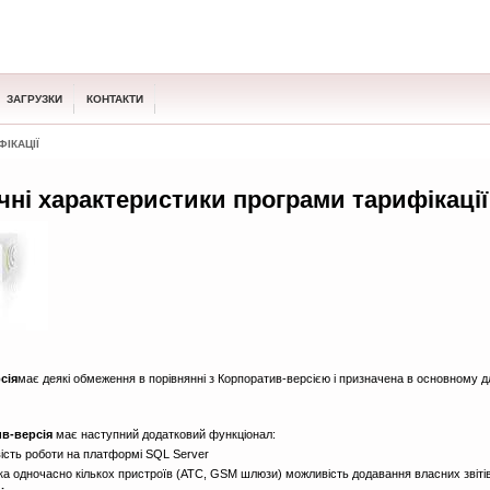
ЗАГРУЗКИ
КОНТАКТИ
ІКАЦІЇ
чні характеристики програми тарифікації
сія
має деякі обмеження в порівнянні з Корпоратив-версією і призначена в основному д
в-версія
має наступний додатковий функціонал:
сть роботи на платформі SQL Server
ка одночасно кількох пристроїв (АТС, GSM шлюзи) можливість додавання власних звіті