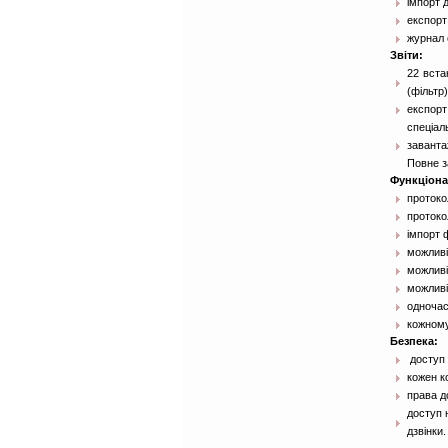
імпорт д
експорт 
журнал 
Звіти:
22 вста
(фільтр
експорт 
спеціал
заванта
Повне з
Функціона
протоко
протоко
імпорт 
можливі
можливі
можливі
одночас
кожному
Безпека:
доступ 
кожен к
права д
доступ 
дзвінки.