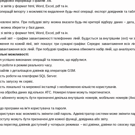
овідкової інформації з файлів .xls.
зі звітів у формат html, Word, Excel, pdf та ін.
операцій імпорту з можливістю видалення будь-якої операції. експорт довідників та табли
новлені звіти. При побудові звіту можна вказати будь-які критерії відбору даних – дата
) можна зберегти у базі даних.
зі звітів у формат html, Word, Excel, pdf та ін.
ьний звіт – графіки завантаженості телефонних ліній. Будується за внутрішнім (ext) чи 
ження по кожній лінії, звіт показує три сумарні графіки: Середнє завантаження всіх лін
авантаження всіх ліній. При побудові графіка можна обмежити набір ліній, що аналізуют
льні можливості:
л успішно виконаних операцій та помилок, що відбулися.
л роботи в режимі реального часу.
файлів з деталізацією дзвінків від операторів GSM.
сть роботи на платформі SQL Server.
сть запуску як сервіс.
сть локальної та мережної інсталяції з необмеженою кількістю користувачів.
на обробка даних від кількох АТС. Номерні плани можуть перетинатися.
 абоненту можуть бути призначені декілька внутрішніх номерів, мобільних номерів (Ана
до програми на ім'я користувача та пароля.
ористувач має можливість змінити свій пароль. Адміністратор системи може змінити п
оступу можуть бути призначені для кожної функції, довідника або звіту.
на перегляд дзвінків доступний у чотирьох режимах – всі дзвінки, дзвінки по своєму підп