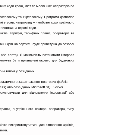
ких коди країн, міст та мобільних операторів по
 Ростелекому та Укртелекому. Програма дозволяє
і у зони, наприклад – «мобільні коди країною»,
 винятки на окремі коди.
нктів, тарифів, тарифних планів, операторів та
нні дзвінка вартість буде приведена до базової
ні або свята). Є можливість встановити інтервал
ї можуть бути призначені окремо для будь-яких
воїм типом у базі даних.
томатичного завантаження текстових файлів.
ss) або база даних Microsoft SQL Server.
ристовувати для відновлення інформації або
ранка, внутрішнього номера, оператора, типу
. Може використовуватись для створення архівів,
бника.