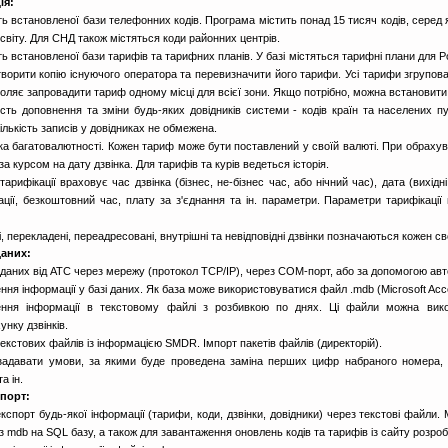
ія:
ть встановленої бази телефонних кодів. Програма містить понад 15 тисяч кодів, серед я
світу. Для СНД також містяться коди районних центрів.
ть встановленої бази тарифів та тарифних планів. У базі містяться тарифні плани для
творити копію існуючого оператора та перевизначити його тарифи. Усі тарифи згрупован
оляє запровадити тариф одному місці для всієї зони. Якщо потрібно, можна встановити
сть доповнення та зміни будь-яких довідників системи - кодів країн та населених пу
Кількість записів у довідниках не обмежена.
ка багатовалютності. Кожен тариф може бути поставлений у своїй валюті. При обрахува
за курсом на дату дзвінка. Для тарифів та курів ведеться історія.
 тарифікації враховує час дзвінка (бізнес, не-бізнес час, або нічний час), дата (вихід
ації, безкоштовний час, плату за з'єднання та ін. параметри. Параметри тарифікаці
і, перекладені, переадресовані, внутрішні та невідповідні дзвінки позначаються кожен с
аних:
даних від АТС через мережу (протокол TCP/IP), через COM-порт, або за допомогою ав
ння інформації у базі даних. Як база може використовуватися файл .mdb (Microsoft Acce
ення інформації в текстовому файлі з розбивкою по днях. Ці файли можна вико
унку дзвінків.
текстових файлів із інформацією SMDR. Імпорт пакетів файлів (директорій).
адавати умови, за якими буде проведена заміна перших цифр набраного номера, т
та ін.
спорт:
експорт будь-якої інформації (тарифи, коди, дзвінки, довідники) через текстові файли
ї з mdb на SQL базу, а також для завантаження оновлень кодів та тарифів із сайту розро