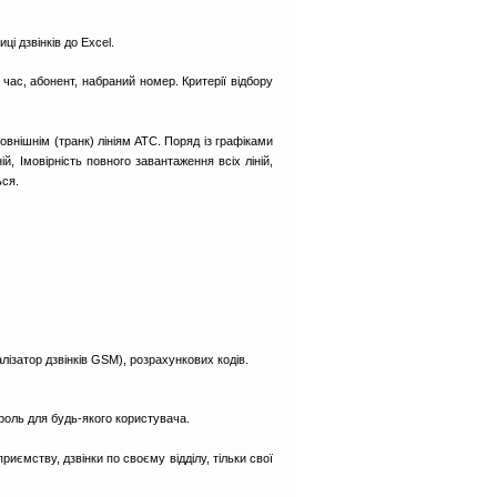
ці дзвінків до Excel.
, час, абонент, набраний номер. Критерії відбору
зовнішнім (транк) лініям АТС. Поряд із графіками
ій, Імовірність повного завантаження всіх ліній,
ься.
лізатор дзвінків GSM), розрахункових кодів.
ароль для будь-якого користувача.
риємству, дзвінки по своєму відділу, тільки свої